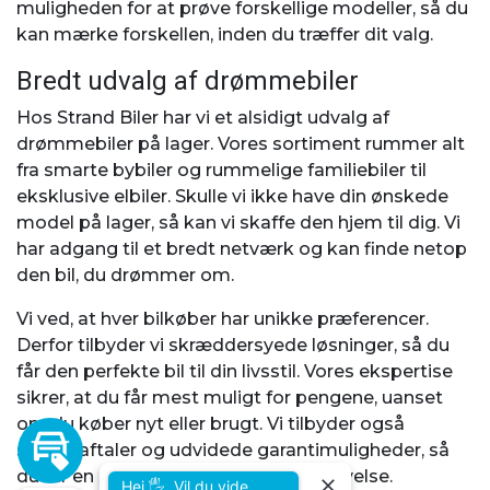
muligheden for at prøve forskellige modeller, så du
kan mærke forskellen, inden du træffer dit valg.
Bredt udvalg af drømmebiler
Hos Strand Biler har vi et alsidigt udvalg af
drømmebiler på lager. Vores sortiment rummer alt
fra smarte bybiler og rummelige familiebiler til
eksklusive elbiler. Skulle vi ikke have din ønskede
model på lager, så kan vi skaffe den hjem til dig. Vi
har adgang til et bredt netværk og kan finde netop
den bil, du drømmer om.
Vi ved, at hver bilkøber har unikke præferencer.
Derfor tilbyder vi skræddersyede løsninger, så du
får den perfekte bil til din livsstil. Vores ekspertise
sikrer, at du får mest muligt for pengene, uanset
om du køber nyt eller brugt. Vi tilbyder også
serviceaftaler og udvidede garantimuligheder, så
du får en sikker og problemfri biloplevelse.
Hej 🖐 Vil du vide,