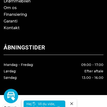
Drømmebilen
Om os
Finansiering
Garanti
Kontakt
ÅBNINGSTIDER
Mandag - Fredag:
09.00 - 17.00
Lørdag:
Efter aftale
Søndag:
13.00 - 16.00
slot resmi
slot777
castle gacor 4d
castle dana
slot gacor maxwin
Hej 🖐 Vil du vide,